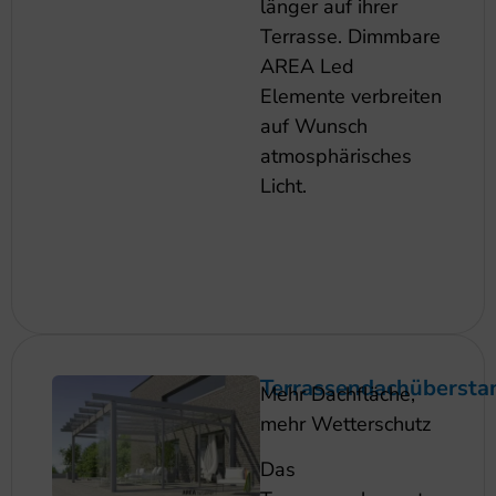
länger auf ihrer
Terrasse. Dimmbare
AREA Led
Elemente verbreiten
auf Wunsch
atmosphärisches
Licht.
Terrassendachübersta
Mehr Dachfläche,
mehr Wetterschutz
Das