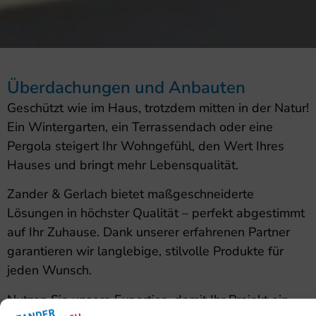
Überdachungen und Anbauten
Geschützt wie im Haus, trotzdem mitten in der Natur!
Ein Wintergarten, ein Terrassendach oder eine
Pergola steigert Ihr Wohngefühl, den Wert Ihres
Hauses und bringt mehr Lebensqualität.
Zander & Gerlach bietet maßgeschneiderte
Lösungen in höchster Qualität – perfekt abgestimmt
auf Ihr Zuhause. Dank unserer erfahrenen Partner
garantieren wir langlebige, stilvolle Produkte für
jeden Wunsch.
Nutzen Sie unsere Expertise, damit Ihr Projekt ein