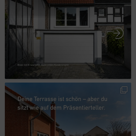
...
Moin Gartenbesitzer in Niedersachsen! Drinnen
4
0
...