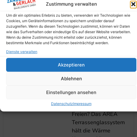
Highlight wird!
Zustimmung verwalten
Um dir ein optimales Erlebnis zu bieten, verwenden wir Technologien wie
Konfigurieren Sie ihr Terrassendach
Cookies, um Geräteinformationen zu speichern und/oder darauf
zuzugreifen. Wenn du diesen Technologien zustimmst, können wir Daten
wie das Surfverhalten oder eindeutige IDs auf dieser Website verarbeiten.
Wenn du deine Zustimmung nicht erteilst oder zurückziehst, können
bestimmte Merkmale und Funktionen beeinträchtigt werden.
Dienste verwalten
Terrassendächer
Akzeptieren
LED Beleuchtung
Ablehnen
Was gibt es
Schöneres als einen
Einstellungen ansehen
lauen
Datenschutz
Impressum
Sommerabend im
Freien? Das AREA
Terrassenglassystem
hält die Wärme